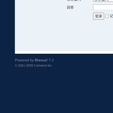
回答
登录
Powered by
Discuz!
7.2
© 2001-2009
Comsenz Inc.