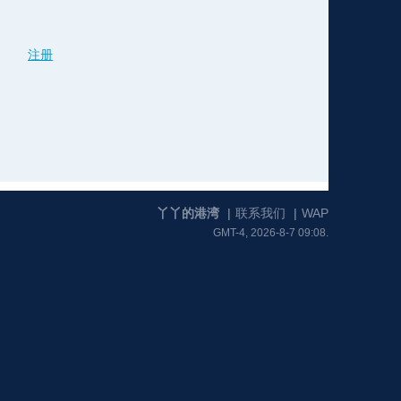
注册
格
e
y
w
k
e
p
格
版
公
n
n
l
室
丫丫的港湾
|
联系我们
|
WAP
GMT-4, 2026-8-7 09:08.
e
版