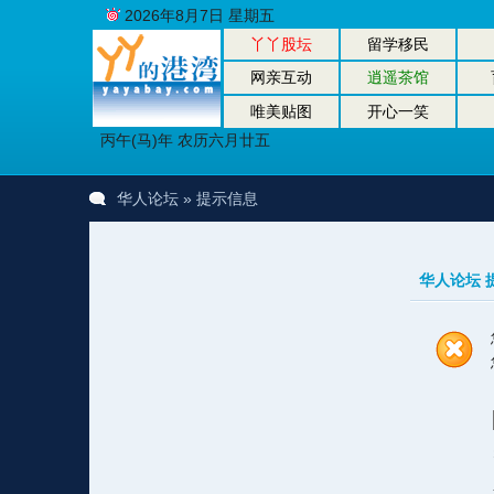
2026年8月7日 星期五
丫丫股坛
留学移民
网亲互动
逍遥茶馆
唯美贴图
开心一笑
丙午(马)年 农历六月廿五
华人论坛
» 提示信息
华人论坛 