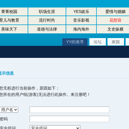
菁菁校园
职场生涯
YES娱乐
爱情与婚姻
育儿与教育
流行时尚
音乐影视
花想容
美味天下
道德与法律
海内海外
文史纵横
YY的港湾
论坛
家园
提示信息
您无权进行当前操作，原因如下：
您所在的用户组(游客)无法进行此操作。来注册吧！
密码
安全提问