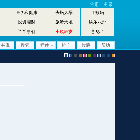
注册
登录
医学和健康
头脑风暴
IT数码
投资理财
旅游天地
娱乐八卦
丫丫原创
小说欣赏
意见区
书库
搜索
插件
推广
收藏
帮助
默
b
g
b
p
g
p
股
放
股
手
认
l
r
r
i
r
u
坛
大
坛
机
风
u
a
o
n
e
r
风
镜
办
版