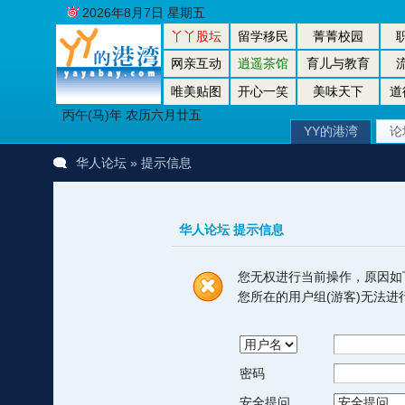
2026年8月7日 星期五
丫丫股坛
留学移民
菁菁校园
网亲互动
逍遥茶馆
育儿与教育
唯美贴图
开心一笑
美味天下
道
丙午(马)年 农历六月廿五
YY的港湾
论
华人论坛
» 提示信息
华人论坛 提示信息
您无权进行当前操作，原因如
您所在的用户组(游客)无法
密码
安全提问