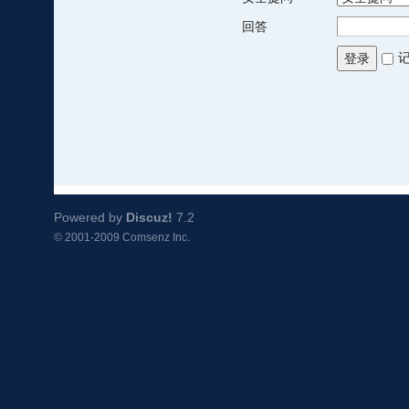
回答
登录
Powered by
Discuz!
7.2
© 2001-2009
Comsenz Inc.