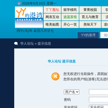
2026年8月10日 星期一
丫丫股坛
留学移民
菁菁校园
网亲互动
逍遥茶馆
育儿与教育
唯美贴图
开心一笑
美味天下
道
丙午(马)年 农历六月廿七
YY的港湾
论
华人论坛
» 提示信息
华人论坛 提示信息
您无权进行当前操作，原因如
您所在的用户组(游客)无法
密码
安全提问