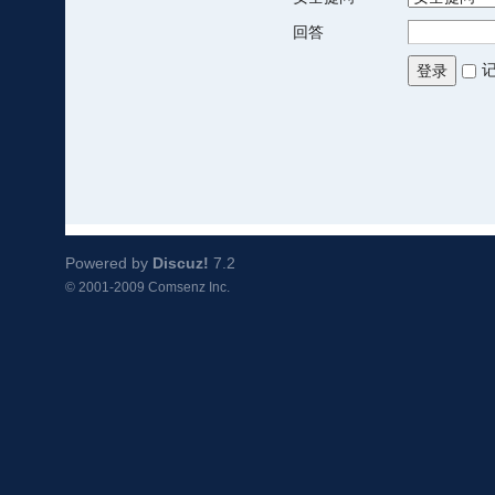
回答
登录
Powered by
Discuz!
7.2
© 2001-2009
Comsenz Inc.