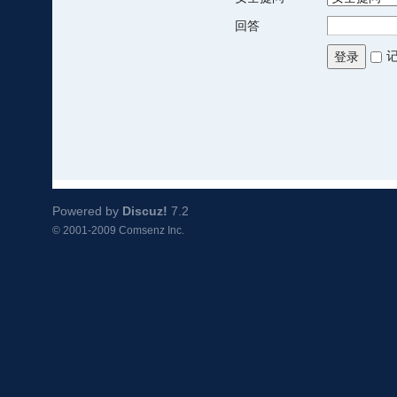
回答
登录
Powered by
Discuz!
7.2
© 2001-2009
Comsenz Inc.