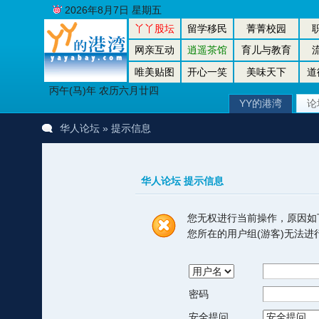
2026年8月7日 星期五
丫丫股坛
留学移民
菁菁校园
网亲互动
逍遥茶馆
育儿与教育
唯美贴图
开心一笑
美味天下
道
丙午(马)年 农历六月廿四
YY的港湾
论
华人论坛
» 提示信息
华人论坛 提示信息
您无权进行当前操作，原因如
您所在的用户组(游客)无法
密码
安全提问