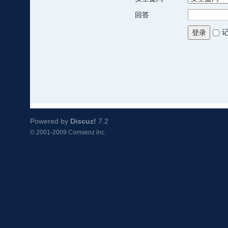
回答
登录
Powered by
Discuz!
7.2
© 2001-2009
Comsenz Inc.