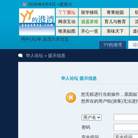
2026年8月8日 >星期六
丫丫股坛
留学移民
菁菁校园
网亲互动
逍遥茶馆
育儿与教育
唯美贴图
开心一笑
美味天下
道
丙午(马)年 农历六月廿五
YY的港湾
论
华人论坛
» 提示信息
华人论坛 提示信息
您无权进行当前操作，原因如
您所在的用户组(游客)无法
密码
安全提问