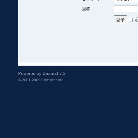
回答
登录
Powered by
Discuz!
7.2
© 2001-2009
Comsenz Inc.