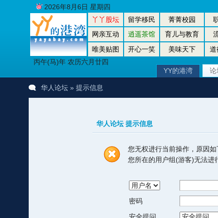
2026年8月6日 星期四
丫丫股坛
留学移民
菁菁校园
网亲互动
逍遥茶馆
育儿与教育
唯美贴图
开心一笑
美味天下
道
丙午(马)年 农历六月廿四
YY的港湾
论
华人论坛
» 提示信息
华人论坛 提示信息
您无权进行当前操作，原因如
您所在的用户组(游客)无法
密码
安全提问