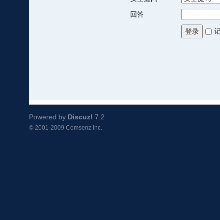
回答
登录
Powered by
Discuz!
7.2
© 2001-2009
Comsenz Inc.