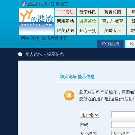
2026年8月7日 星期五
丫丫股坛
留学移民
菁菁校园
网亲互动
逍遥茶馆
育儿与教育
唯美贴图
开心一笑
美味天下
道
丙午(马)年 农历六月廿五
YY的港湾
论
华人论坛
» 提示信息
华人论坛 提示信息
您无权进行当前操作，原因如
您所在的用户组(游客)无法
密码
安全提问