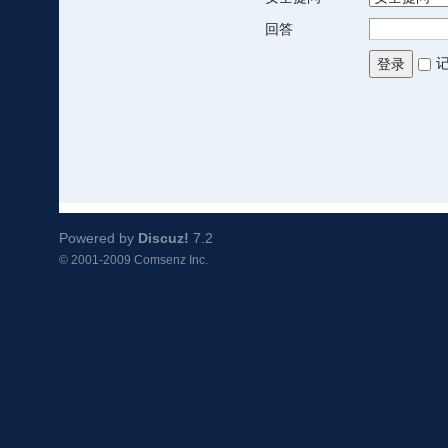
回答
登录
Powered by
Discuz!
7.2
© 2001-2009
Comsenz Inc.