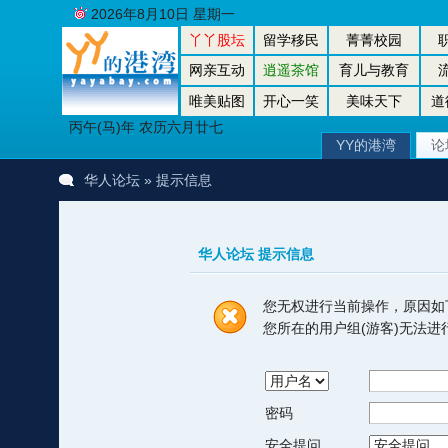
2026年8月10日 星期一
丫丫股坛
留学移民
菁菁校园
网亲互动
逍遥茶馆
育儿与教育
唯美贴图
开心一笑
美味天下
道
丙午(马)年 农历六月廿七
YY的港湾
论
华人论坛
» 提示信息
华人论坛 提示信息
您无权进行当前操作，原因如
您所在的用户组(游客)无法
密码
安全提问