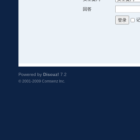
回答
登录
Powered by
Discuz!
7.2
© 2001-2009
Comsenz Inc.