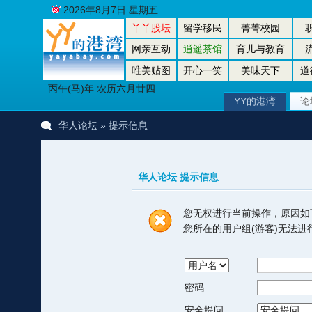
2026年8月7日 星期五
丫丫股坛
留学移民
菁菁校园
网亲互动
逍遥茶馆
育儿与教育
唯美贴图
开心一笑
美味天下
道
丙午(马)年 农历六月廿四
YY的港湾
论
华人论坛
» 提示信息
华人论坛 提示信息
您无权进行当前操作，原因如
您所在的用户组(游客)无法
密码
安全提问