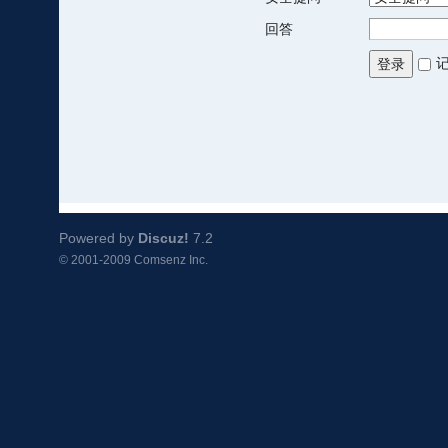
回答
登录
Powered by
Discuz!
7.2
© 2001-2009
Comsenz Inc.