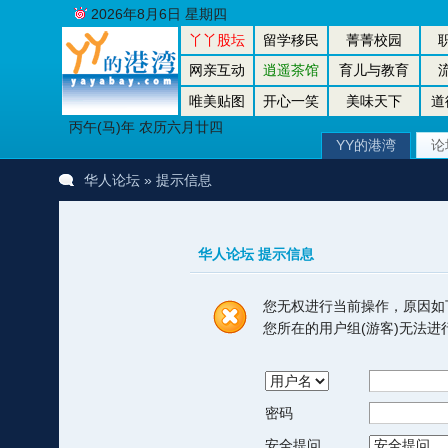
2026年8月6日 星期四
丫丫股坛
留学移民
菁菁校园
网亲互动
逍遥茶馆
育儿与教育
唯美贴图
开心一笑
美味天下
道
丙午(马)年 农历六月廿四
YY的港湾
论
华人论坛
» 提示信息
华人论坛 提示信息
您无权进行当前操作，原因如
您所在的用户组(游客)无法
密码
安全提问