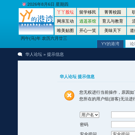
2026年8月6日 星期四
丫丫股坛
留学移民
菁菁校园
网亲互动
逍遥茶馆
育儿与教育
唯美贴图
开心一笑
美味天下
道
丙午(马)年 农历六月廿三
YY的港湾
论
华人论坛
» 提示信息
华人论坛 提示信息
您无权进行当前操作，原因如
您所在的用户组(游客)无法
密码
安全提问