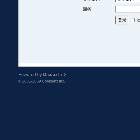
回答
登录
Powered by
Discuz!
7.2
© 2001-2009
Comsenz Inc.