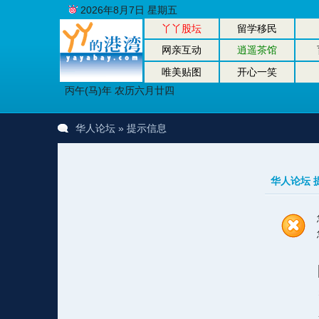
2026年8月7日 星期五
丫丫股坛
留学移民
网亲互动
逍遥茶馆
唯美贴图
开心一笑
丙午(马)年 农历六月廿四
华人论坛
» 提示信息
华人论坛 