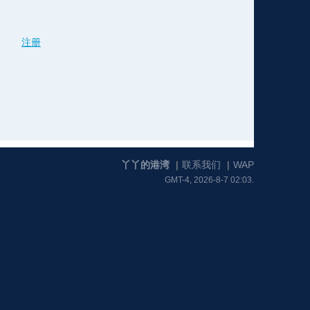
注册
格
e
y
w
k
e
p
格
版
公
n
n
l
室
丫丫的港湾
|
联系我们
|
WAP
GMT-4, 2026-8-7 02:03.
e
版