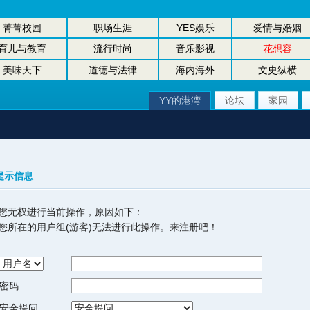
菁菁校园
职场生涯
YES娱乐
爱情与婚姻
育儿与教育
流行时尚
音乐影视
花想容
美味天下
道德与法律
海内海外
文史纵横
YY的港湾
论坛
家园
提示信息
您无权进行当前操作，原因如下：
您所在的用户组(游客)无法进行此操作。来注册吧！
密码
安全提问