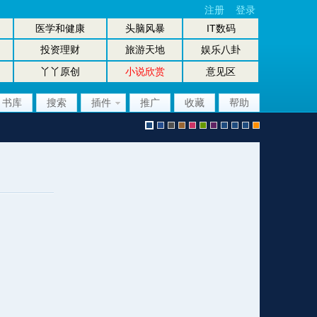
注册
登录
医学和健康
头脑风暴
IT数码
投资理财
旅游天地
娱乐八卦
丫丫原创
小说欣赏
意见区
书库
搜索
插件
推广
收藏
帮助
默
b
g
b
p
g
p
股
放
股
手
认
l
r
r
i
r
u
坛
大
坛
机
风
u
a
o
n
e
r
风
镜
办
版