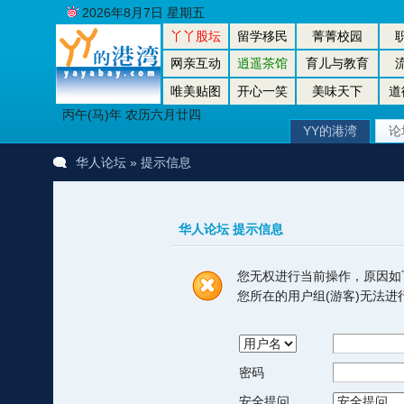
2026年8月7日 星期五
丫丫股坛
留学移民
菁菁校园
网亲互动
逍遥茶馆
育儿与教育
唯美贴图
开心一笑
美味天下
道
丙午(马)年 农历六月廿四
YY的港湾
论
华人论坛
» 提示信息
华人论坛 提示信息
您无权进行当前操作，原因如
您所在的用户组(游客)无法
密码
安全提问