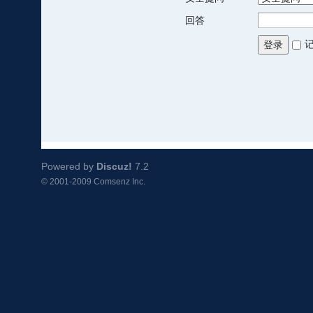
回答
登录
Powered by
Discuz!
7.2
© 2001-2009
Comsenz Inc.