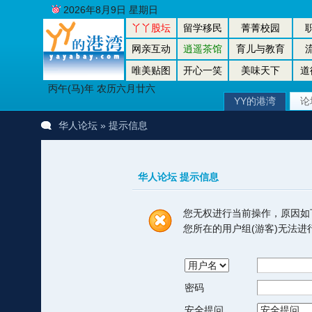
2026年8月9日 星期日
丫丫股坛
留学移民
菁菁校园
网亲互动
逍遥茶馆
育儿与教育
唯美贴图
开心一笑
美味天下
道
丙午(马)年 农历六月廿六
YY的港湾
论
华人论坛
» 提示信息
华人论坛 提示信息
您无权进行当前操作，原因如
您所在的用户组(游客)无法
密码
安全提问