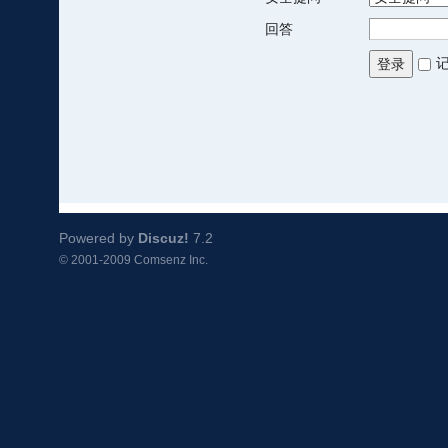
回答
登录
Powered by
Discuz!
7.2
© 2001-2009
Comsenz Inc.