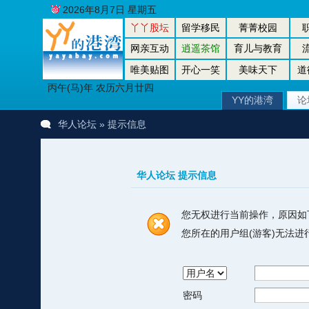
2026年8月7日 星期五
丫丫股坛
留学移民
菁菁校园
网亲互动
逍遥茶馆
育儿与教育
唯美贴图
开心一笑
美味天下
道
丙午(马)年 农历六月廿四
YY的港湾
论
华人论坛
» 提示信息
华人论坛 提示信息
您无权进行当前操作，原因如
您所在的用户组(游客)无法
密码