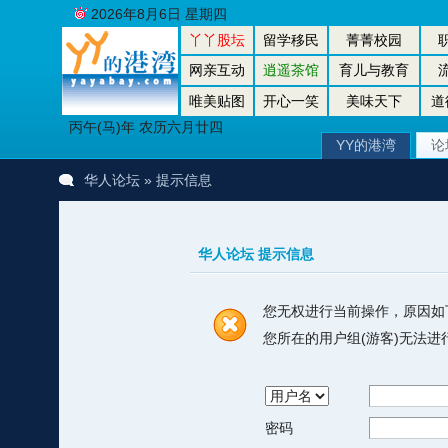
2026年8月6日 星期四
丫丫股坛
留学移民
菁菁校园
网亲互动
逍遥茶馆
育儿与教育
唯美贴图
开心一笑
美味天下
道
丙午(马)年 农历六月廿四
YY的港湾
论
华人论坛
» 提示信息
华人论坛 提示信息
您无权进行当前操作，原因如
您所在的用户组(游客)无法
密码