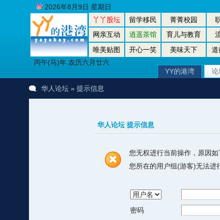
2026年8月9日 星期日
丫丫股坛
留学移民
菁菁校园
网亲互动
逍遥茶馆
育儿与教育
唯美贴图
开心一笑
美味天下
道
丙午(马)年 农历六月廿六
YY的港湾
论
华人论坛
» 提示信息
华人论坛 提示信息
您无权进行当前操作，原因如
您所在的用户组(游客)无法
密码