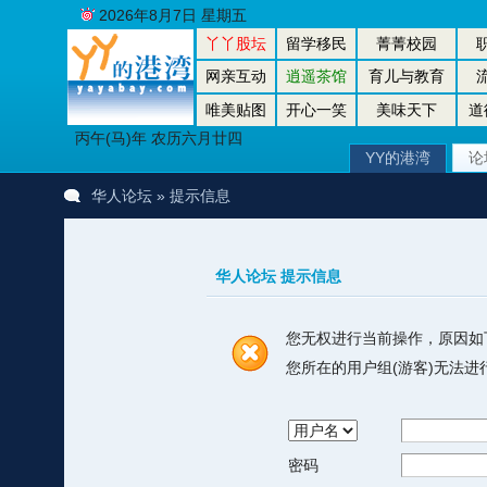
2026年8月7日 星期五
丫丫股坛
留学移民
菁菁校园
网亲互动
逍遥茶馆
育儿与教育
唯美贴图
开心一笑
美味天下
道
丙午(马)年 农历六月廿四
YY的港湾
论
华人论坛
» 提示信息
华人论坛 提示信息
您无权进行当前操作，原因如
您所在的用户组(游客)无法
密码