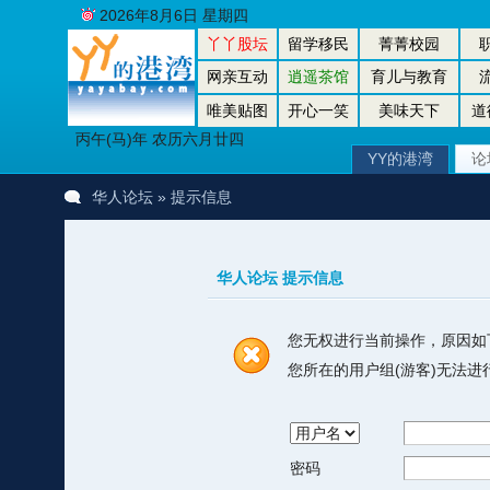
2026年8月6日 星期四
丫丫股坛
留学移民
菁菁校园
网亲互动
逍遥茶馆
育儿与教育
唯美贴图
开心一笑
美味天下
道
丙午(马)年 农历六月廿四
YY的港湾
论
华人论坛
» 提示信息
华人论坛 提示信息
您无权进行当前操作，原因如
您所在的用户组(游客)无法
密码