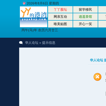
2026年8月6日 星期四
丫丫股坛
留学移民
网亲互动
逍遥茶馆
唯美贴图
开心一笑
丙午(马)年 农历六月廿三
华人论坛
» 提示信息
华人论坛 