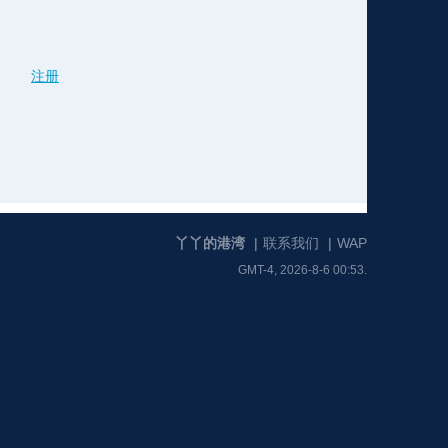
格
e
y
w
k
e
p
格
版
公
注册
n
n
l
室
丫丫的港湾
|
联系我们
|
WAP
GMT-4, 2026-8-6 00:53.
e
版