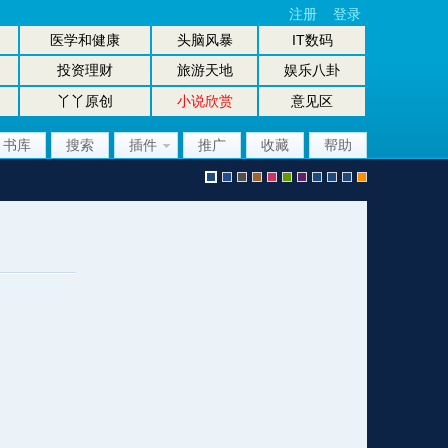
注册
登录
医学和健康
头脑风暴
IT数码
投资理财
旅游天地
娱乐八卦
丫丫原创
小说欣赏
意见区
书库
搜索
插件
推广
收藏
帮助
默
b
g
b
p
g
p
股
放
股
手
认
l
r
r
i
r
u
坛
大
坛
机
风
u
a
o
n
e
r
风
镜
办
版