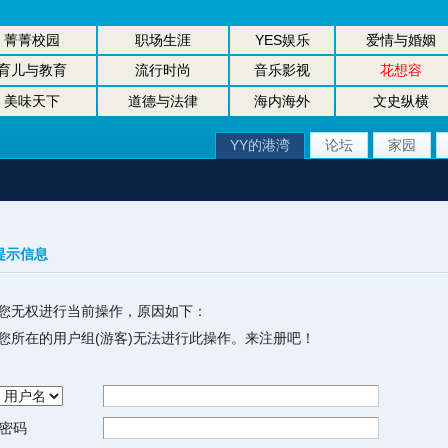
菁菁校园
职场生涯
YES娱乐
爱情与婚姻
育儿与教育
流行时尚
音乐影视
花想容
美味天下
道德与法律
海内海外
文史纵横
YY的港湾
论坛
家园
提示信息
您无权进行当前操作，原因如下：
您所在的用户组(游客)无法进行此操作。来注册吧！
密码