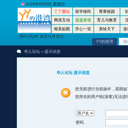
2026年8月9日 星期日
丫丫股坛
留学移民
菁菁校园
网亲互动
逍遥茶馆
育儿与教育
唯美贴图
开心一笑
美味天下
道
丙午(马)年 农历六月廿六
YY的港湾
论
华人论坛
» 提示信息
华人论坛 提示信息
您无权进行当前操作，原因如
您所在的用户组(游客)无法
密码