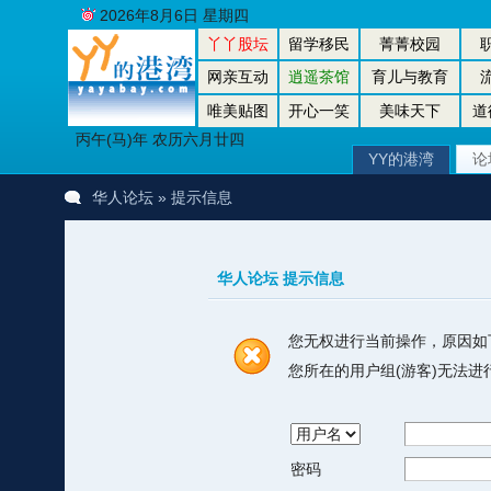
2026年8月6日 星期四
丫丫股坛
留学移民
菁菁校园
网亲互动
逍遥茶馆
育儿与教育
唯美贴图
开心一笑
美味天下
道
丙午(马)年 农历六月廿四
YY的港湾
论
华人论坛
» 提示信息
华人论坛 提示信息
您无权进行当前操作，原因如
您所在的用户组(游客)无法
密码