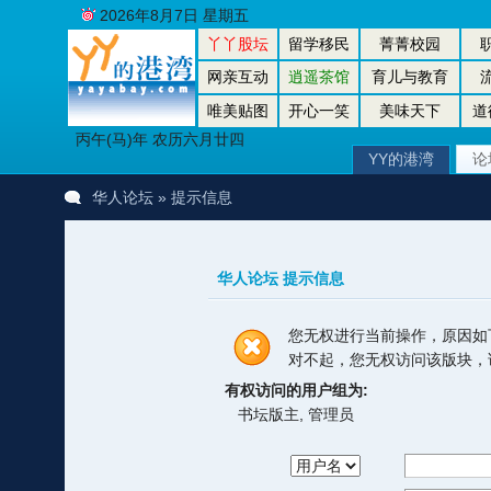
2026年8月7日 星期五
丫丫股坛
留学移民
菁菁校园
网亲互动
逍遥茶馆
育儿与教育
唯美贴图
开心一笑
美味天下
道
丙午(马)年 农历六月廿四
YY的港湾
论
华人论坛
» 提示信息
华人论坛 提示信息
您无权进行当前操作，原因如
对不起，您无权访问该版块，
有权访问的用户组为:
书坛版主, 管理员