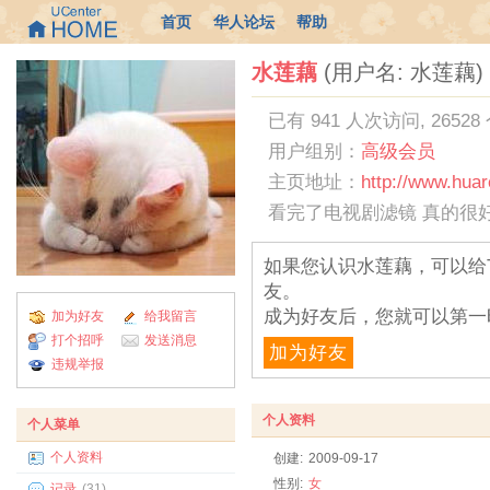
首页
华人论坛
帮助
水莲藕
(用户名: 水莲藕)
已有 941 人次访问, 26528
用户组别：
高级会员
主页地址：
http://www.hua
看完了电视剧滤镜 真的很
如果您认识水莲藕，可以给
友。
成为好友后，您就可以第一
加为好友
给我留言
打个招呼
发送消息
加为好友
违规举报
个人资料
个人菜单
个人资料
创建:
2009-09-17
性别:
女
记录
(31)