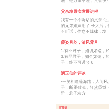
底，他万事不理，只管快
父亲糖尿病发展进程
我有一个不听话的父亲 让
的兄弟姐妹用了 长大后，
不听话，作息不规律，糖
霞姿月韵，清风霁月
1.有匪君子，如切如磋，
3.有匪君子，如金如锡，如
子，终不可谖兮 6
润玉仙的评论
·一笑相逢蓬海路，人间风月
子，断雁孤鸿，轩然霞举 
雅，君子端方
留言板