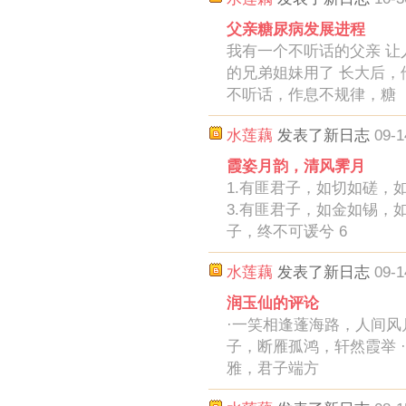
父亲糖尿病发展进程
我有一个不听话的父亲 让
的兄弟姐妹用了 长大后，
不听话，作息不规律，糖
水莲藕
发表了新日志
09-1
霞姿月韵，清风霁月
1.有匪君子，如切如磋，
3.有匪君子，如金如锡，如
子，终不可谖兮 6
水莲藕
发表了新日志
09-1
润玉仙的评论
·一笑相逢蓬海路，人间风月
子，断雁孤鸿，轩然霞举 
雅，君子端方