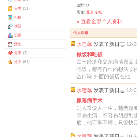
血型:
O
日志
(11)
居住:
北京
东城
相册
» 查看全部个人资料
话题
个人动态
投票
水莲藕
发表了新日志
12-2
活动
分享
(3)
做饭和吃饭
由于经济和父亲病情原因 
好友
(61)
吃饭，都有自己的想法 如
合口味 外面的饭店在他
水莲藕
发表了新日志
12-0
尿毒病手术
别人常说人一生，越老越
容易生病，不容易胡思乱
底，他万事不理，只管快
水莲藕
发表了新日志
10-3