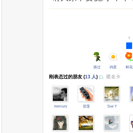
4
路过
鸡蛋
鲜花
刚表态过的朋友 (
13 人
)
匿名卡
mercury
贺莲
Sue Y