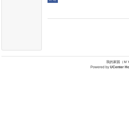
我的家园（ＭＹ
Powered by
UCenter H