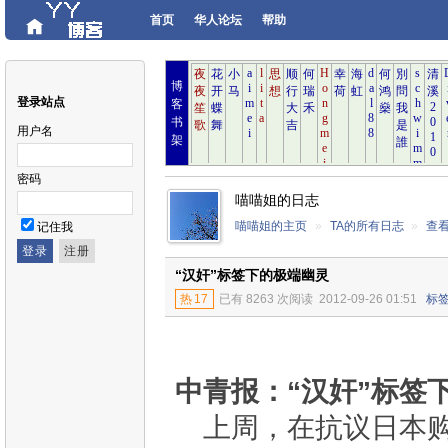
首页
华人论坛
帮助
博
登录站点
客
书
用户名
架
密码
喵喵姐的日志
喵喵姐的主页
»
TA的所有日志
»
查
记住我
“汉奸”标签下的极端幽灵
热
17
已有 8263 次阅读
2012-09-26 01:51
标
中青报：“汉奸”标签
上周，在抗议日本购