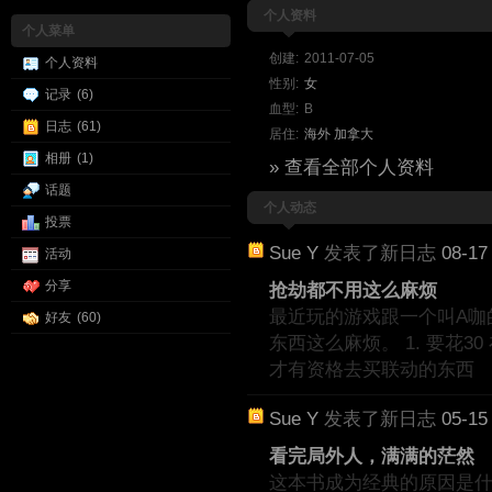
个人资料
个人菜单
创建:
2011-07-05
个人资料
性别:
女
记录
(6)
血型:
B
日志
(61)
居住:
海外
加拿大
相册
(1)
» 查看全部个人资料
话题
个人动态
投票
Sue Y
发表了新日志
08-17
活动
分享
抢劫都不用这么麻烦
最近玩的游戏跟一个叫A咖
好友
(60)
东西这么麻烦。 1. 要花30
才有资格去买联动的东西
Sue Y
发表了新日志
05-15
看完局外人，满满的茫然
这本书成为经典的原因是什