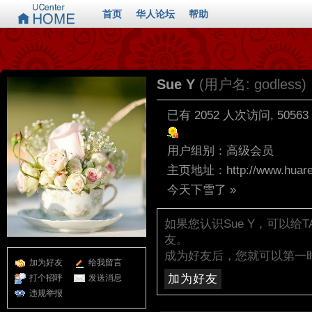
首页
华人论坛
帮助
Sue Y
(用户名: godless)
已有 2052 人次访问, 5056
用户组别：
高级会员
主页地址：
http://www.huar
今天下雪了
»
如果您认识Sue Y，可以
友。
成为好友后，您就可以第一
加为好友
给我留言
加为好友
打个招呼
发送消息
违规举报