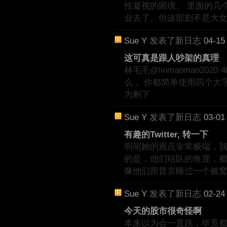
性凝视的困境。 里面的几
业去了。但这部剧不是大
Sue Y
发表了新日志
04-15
这可真是跟人吵架的真理
林毛毛@linmaomao20
么， 你都简单使用四个大字
为剩下
Sue Y
发表了新日志
03-01
有趣的Twitter, 转一下
明明她的观点非常极端，我却
的是，他们站队的角度，
像他们跟普京睡过一个被
Sue Y
发表了新日志
02-24
今天的股市很奇怪啊
本来以为会一直跌，毕竟