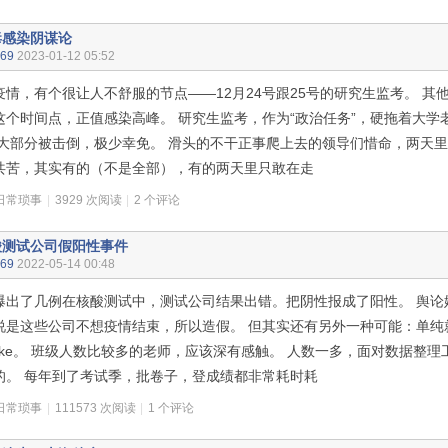
毒感染阴谋论
n69
2023-01-12 05:52
疫情，有个很让人不舒服的节点——12月24号跟25号的研究生监考。 其
这个时间点，正值感染高峰。 研究生监考，作为“政治任务”，硬拖着大学
 大部分被击倒，极少幸免。 滑头的不干正事爬上去的领导们惜命，两天
共苦，其实有的（不是全部），有的两天里只敢在走
日常琐事
|
3929 次阅读
|
2 个评论
酸测试公司假阳性事件
n69
2022-05-14 00:48
爆出了几例在核酸测试中，测试公司结果出错。把阴性报成了阳性。 舆论
说是这些公司不想疫情结束，所以造假。 但其实还有另外一种可能：单纯
stake。 班级人数比较多的老师，应该深有感触。 人数一多，面对数据整
的。 每年到了考试季，批卷子，登成绩都非常耗时耗
日常琐事
|
111573 次阅读
|
1 个评论