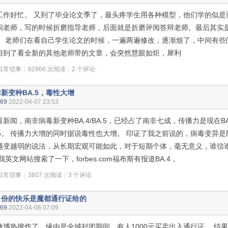
工作好忙。 又到了毕业论文季了，最头疼学生用各种模型，他们学的似是
问老师，写的时候折磨指导老师，后面就是折磨评阅答辩老师。最后其实
。 老师们在看自己学生论文的时候，一遍两遍修改，逐渐烦了，中间有些
但到了看全新的其他老师带的文章，会突然慧眼如炬，犀利
日常琐事
|
82966 次阅读
|
2 个评论
新变种BA.5，毒性大增
n69
2022-04-07 23:53
新闻，南非病毒新变种BA.4/BA.5，已经占了南非七成，传播力是现在BA.
15。 传播力大增的同时据说毒性也大增。 印证了我之前说的，病毒变异
越变越弱的说法，从长期宏观可能如此，对于短期个体，毫无意义，谁信谁
我英文网站搜索了一下，forbes.com福布斯有报道BA.4，
日常琐事
|
3807 次阅读
|
3 个评论
日份的快乐是魔都通行证给的
n69
2022-04-06 07:09
微博热搜炸了，缘由是全城封闭期间，有人1000元买卖出入通行证。 结