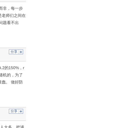
而非，每一步
是老师们之间在
问题看不出
分享
2的150%，r
是随机的，为了
蠢。 做好防
分享
果人太多，把浦