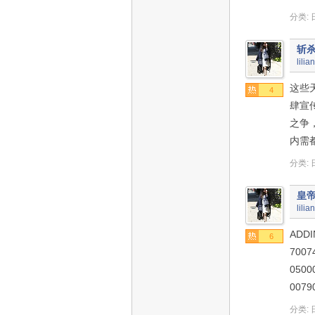
分类:
斩
lilia
这些
4
肆宣
之争
内需
分类:
皇
lilia
ADDI
6
7007
0500
0079
分类: