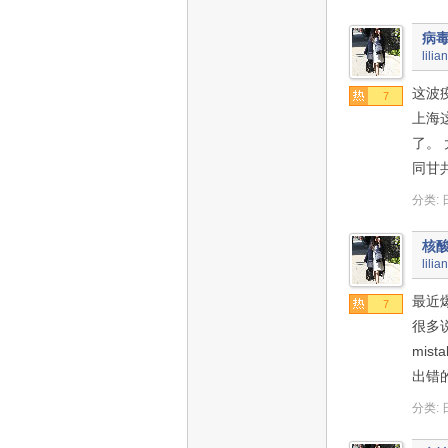
病
lilia
这波
7
上海
了。
同甘
分类:
核
lilia
最近
7
很多
mi
出错
分类: