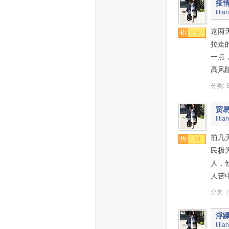
疫
lilia
这两
7
拉走
一点
高风
分类:
贸
lilia
前几
12
民极
人，
人苦
分类:
浮
lilia