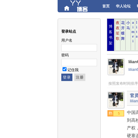
首页
华人论坛
博
登录站点
客
书
用户名
架
密码
lil
lili
记住我
按照发布时间排序
官
lilia
中国
5
到高
产权
硬塞