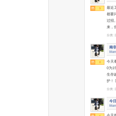
最近
9
都要
过招
来，
分类:
南非
lilia
今天看
8
0为
生存
护！ 
分类:
今
lilia
今天