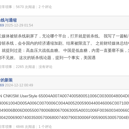
日常琐事
|
5670 次阅读
|
2 个评论
杀线与通缩
n69
2025-12-29 01:54
天媒体被斩杀线刷屏了，无论哪个平台，打开就是斩杀线。 我写了一篇帖
传斩杀线，会令国内的经济通缩加剧。结果被限流了。 之前财经媒体总结
，就提到过是：高血压大战低血糖。 中国是低血糖，内需一直萎靡不振，
都不见效。 这次的斩杀线论题，提到一个事实，美国遇
日常琐事
|
2265 次阅读
|
没有评论
帝的新装
n69
2024-12-12 00:49
N CNKISM.UserStyle 65004A007A007400580051006C00300048004D
40061004D005A006C0070006C004A0052005900440046006C007100
049006B006D00550078006B00670063005A0031006F003600340066
004200690074003500570068007400790030006F005900530057004E
日常琐事
|
4846 次阅读
|
1 个评论