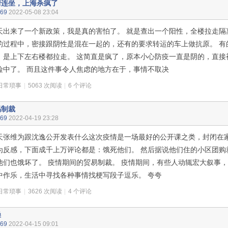
情连坐，上海杀疯了
n69
2022-05-08 23:04
天出来了一个新政策，我是真的害怕了。 就是查出一个阳性，全楼拉走隔
的过程中，密接跟阴性是混在一起的，还有的要求转运的车上做抗原。 有
，是上下左右楼都拉走。 这简直是疯了，原本小心防疫一直是阴的，直接
险中了。 而且这件事令人焦虑的地方在于，事情不取决
日常琐事
|
5063 次阅读
|
6 个评论
易制裁
n69
2022-04-19 23:28
天张维为跟沈逸公开发表什么这次疫情是一场最好的公开课之类，封闭在
为反感，下面成千上万评论都是：饿死他们。 然后据说他们住的小区团购
他们也饿坏了。 疫情期间的贸易制裁。 疫情期间，有些人动辄宏大叙事
中作乐，生活中寻找各种事情找梗写段子逗乐。 夸夸
日常琐事
|
3626 次阅读
|
4 个评论
躁
n69
2022-04-15 09:01