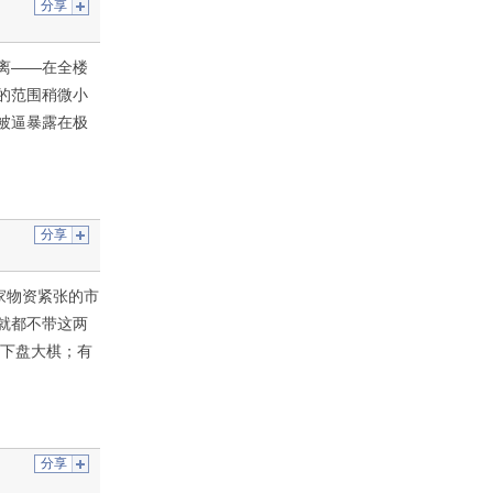
分享
离——在全楼
的范围稍微小
被逼暴露在极
分享
家物资紧张的市
就都不带这两
，下盘大棋；有
分享