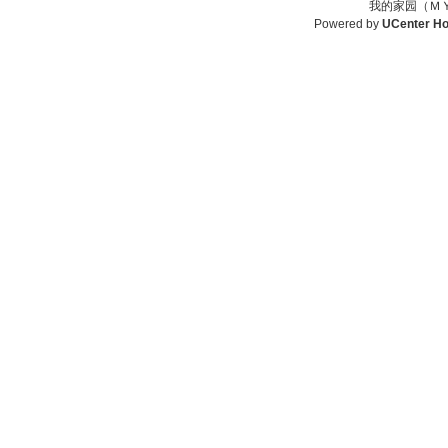
我的家园（ＭＹ
Powered by
UCenter H