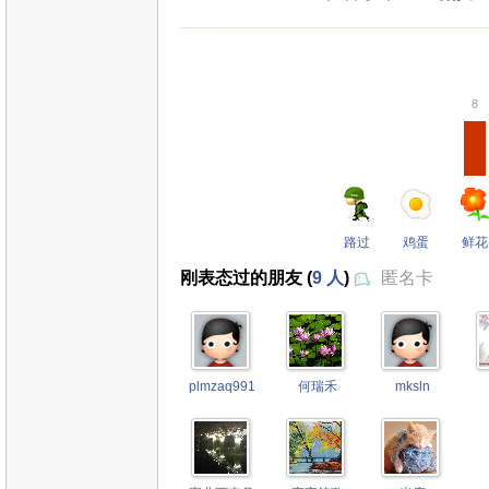
8
路过
鸡蛋
鲜花
刚表态过的朋友 (
9 人
)
匿名卡
plmzaq9910377
何瑞禾
mksln