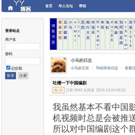
首页
华人论坛
帮助
博
登录站点
客
书
用户名
架
密码
小马的日志
小马的主页
»
TA的所有日志
»
查看
记住我
吐槽一下中国编剧
热
10
已有 5882 次阅读
2024-12-04 06:52
我虽然基本不看中国
机视频时总是会被推
所以对中国编剧这个