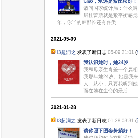
Cao，永远是紧比松好！
请问国家统计局：什么叫
层杜蕾斯就是紧平衡感觉
年，你丫的韩部长还有各类
2021-05-09
I3超润之
发表了新日志
05-09 21:01
(
我认识她时，她24岁
我和母亲生肖差一个属相
我那年她24岁。她是我
人。从小，只要我听到她
而在她在生命的最后
2021-01-28
I3超润之
发表了新日志
01-28 03:31
(
请你照下图姿势躺好！
建议拜登政府立即采纳，