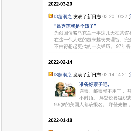
2022-03-20
I3超润之
发表了新日志
03-20 10:22
(
“吕秀莲就是个婊子”
为俄国侵略乌克兰一事这几天在茶馆
在这一代人这的越来越丧失理智。完
不由得想起更找的一次经历。 97年
2022-02-14
I3超润之
发表了新日志
02-14 14:21
(
准备好票子吧。
选票。邮票就不用了， 拜
不封顶。 拜登说要组织志
9.9岁的美国人都该报名。 拜登先撸
2022-01-18