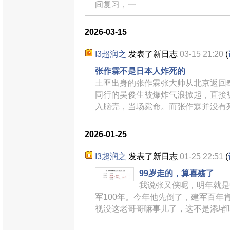
间复习，一
2026-03-15
I3超润之
发表了新日志
03-15 21:20
(
张作霖不是日本人炸死的
土匪出身的张作霖张大帅从北京返回
同行的吴俊生被爆炸气浪掀起，直接
入脑壳，当场毙命。而张作霖并没有
2026-01-25
I3超润之
发表了新日志
01-25 22:51
(
99岁走的，算喜殇了
我说张又侠呢，明年就是
军100年。今年他先倒了，建军百年
视没这老哥哥嘛事儿了，这不是添堵