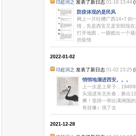
I3超润之
发表了新日志
01-18 13:44
(
防疫体现的是民风
网上一片吐槽广西14+7 
情，先是西安又是安阳现在
打开地图，一眼瞧出一个规律。
些疫情
2022-01-02
I3超润之
发表了新日志
01-02 23:25
(
悄悄地溜进西安。。。
上一次是上辈子，1948
头混进东北长春，换出1
爽！觉得一举比满洲国的
有挂像）强了去
2021-12-28