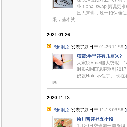
业！anal swap 据说
国人来讲，这一招保准让
眼，基本就
2021-01-26
I3超润之
发表了新日志
01-26 11:58
(
猜猜:手里还有几厘米?
人家说Amei股大势呢...
时跟AIMEI说要涨到20
奶就Hold 不住了。 
晚
2020-11-13
I3超润之
发表了新日志
11-13 06:56
(
给川普拜登支个招
1月20日交班前一周辞