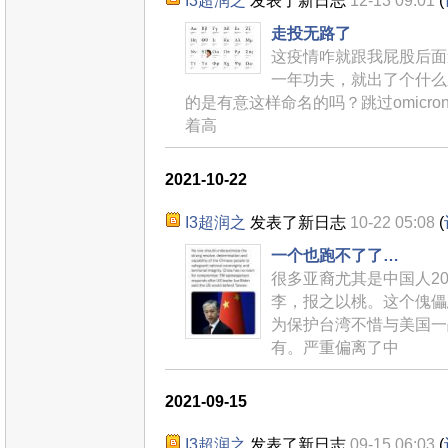
I3超润之
发表了新日志
12-13 09:01
(
走投无路了
这疫情咋就跟我屁股后面
一年功夫，就出了个什么
的是有意这样命名的吗？跳过omicro
着高
2021-10-22
I3超润之
发表了新日志
10-22 05:08
(
一个也跑不了了…
很多亚裔尤其是中国人2
李，报之以桃。这个傀儡
为保护台湾不惜与美国一
有。严重偏离了中
2021-09-15
I3超润之
发表了新日志
09-15 06:03
(