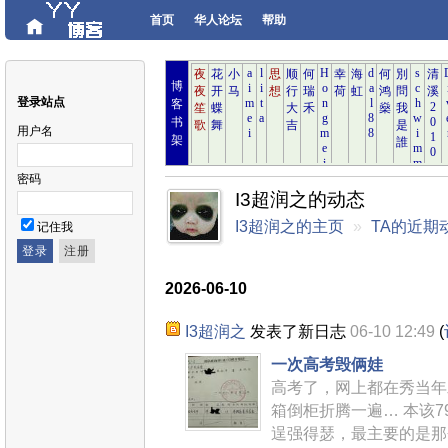
首页
华人论坛
帮助
博
登录站点
客
书
用户名
架
密码
I3超润之的动态
I3超润之的主页
»
TA的近期
记住我
2026-06-10
I3超润之
发表了新日志
06-10 12:49
(
一次高考毁俩娃
高考了，网上都在秀当年
箱倒柜折腾一遍… 本该
逞强得瑟，最主要的是那