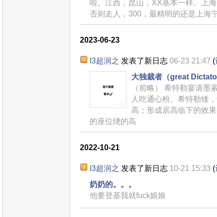
啦。江西，昆山，XX基本一样。上
否则走人，300，最精明的还是上海宁
2023-06-23
I3超润之
发表了新日志
06-23 21:47
(
大独裁者（great Dict
（前略） 希特勒宴请墨
人吃通心粉。希特勒矮，
高；形成居高临下的效果
的座位绕的高
2022-10-21
I3超润之
发表了新日志
10-21 15:33
(
奶奶的。。。
他要登基我就fuck娘娘