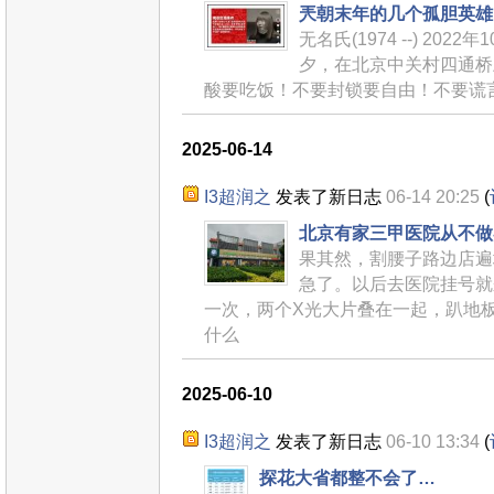
兲朝末年的几个孤胆英雄
无名氏(1974 --) 2022
夕，在北京中关村四通桥
酸要吃饭！不要封锁要自由！不要谎
2025-06-14
I3超润之
发表了新日志
06-14 20:25
(
北京有家三甲医院从不做
果其然，割腰子路边店遍
急了。以后去医院挂号就
一次，两个X光大片叠在一起，趴地
什么
2025-06-10
I3超润之
发表了新日志
06-10 13:34
(
探花大省都整不会了…