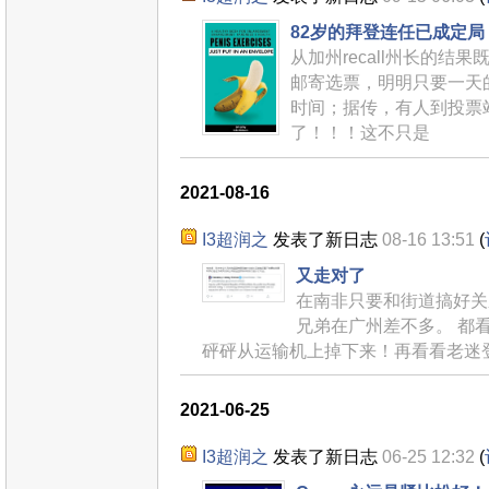
82岁的拜登连任已成定局
从加州recall州长的结
邮寄选票，明明只要一天
时间；据传，有人到投票
了！！！这不只是
2021-08-16
I3超润之
发表了新日志
08-16 13:51
(
又走对了
在南非只要和街道搞好关
兄弟在广州差不多。 都
砰砰从运输机上掉下来！再看看老迷登 J
2021-06-25
I3超润之
发表了新日志
06-25 12:32
(