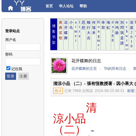
首页
华人论坛
帮助
博
登录站点
客
书
用户名
架
密码
花开蝶舞的日志
花开蝶舞的主页
»
TA的所有日志
»
记住我
清涼小品 （二）- 張有恆教授著 - 因小果大 (8
热
4
已有 7968 次阅读
2016-08-25 08:31
标签
清
涼小品
（二）
-