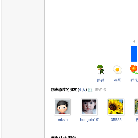
4
路过
鸡蛋
鲜花
刚表态过的朋友 (
4 人
)
匿名卡
mksln
hongbin1976
35588
评论 (
1
个评论)