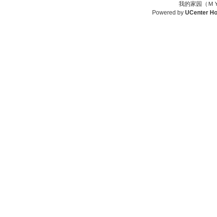
我的家园（ＭＹ
Powered by
UCenter H