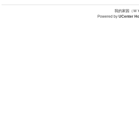
我的家园（ＭＹ
Powered by
UCenter H