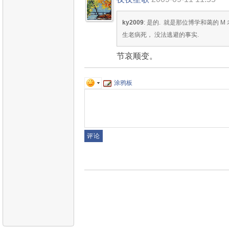
ky2009
: 是的. 就是那位博学和蔼的 M 
生老病死， 没法逃避的事实.
节哀顺变。
涂鸦板