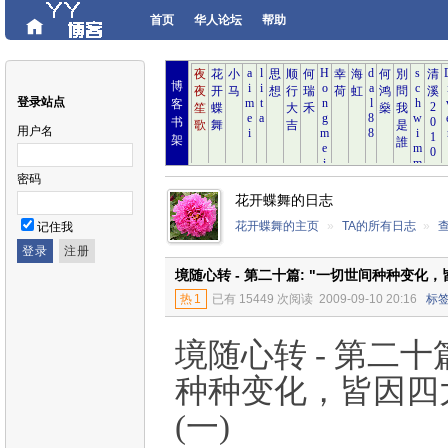
首页
华人论坛
帮助
博
登录站点
客
书
用户名
架
密码
花开蝶舞的日志
花开蝶舞的主页
»
TA的所有日志
»
记住我
境随心转 - 第二十篇: "一切世间种种变化，
热
1
已有 15449 次阅读
2009-09-10 20:16
标
境随心转 - 第二十
种种变化，皆因四
(一)