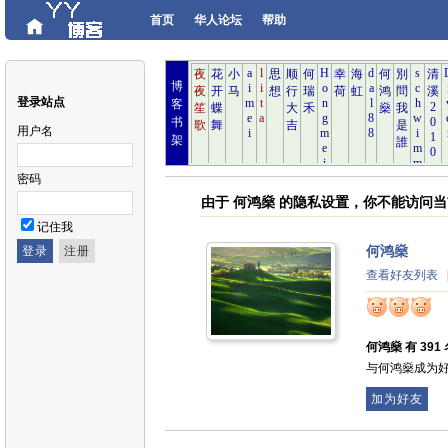
首页
华人论坛
帮助
博
登录站点
客
书
用户名
架
密码
由于 何鸿燊 的隐私设置，你不能访问
记住我
何鸿燊
查看好友列表
何鸿燊 有 391 
与何鸿燊成为
加为好友