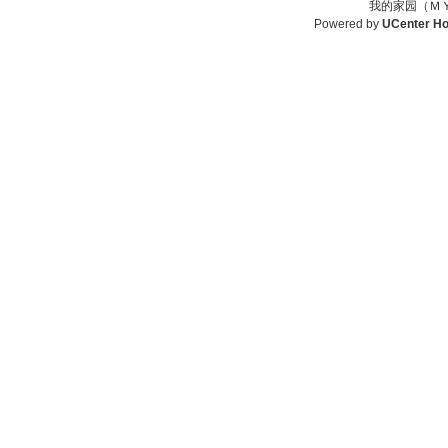
我的家园（ＭＹ
Powered by
UCenter H