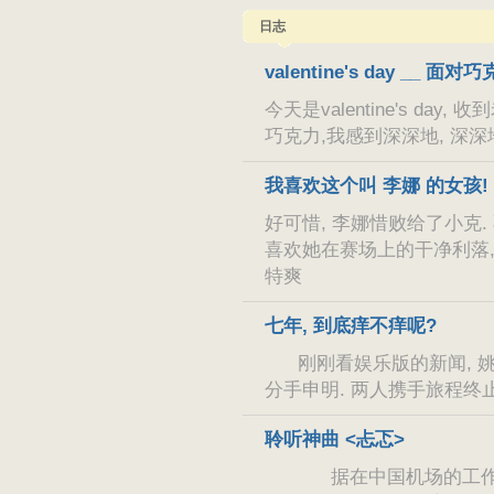
日志
valentine's day __ 
今天是valentine's d
巧克力,我感到深深地, 深深地
我喜欢这个叫 李娜 的女孩!
好可惜, 李娜惜败给了小克.
喜欢她在赛场上的干净利落, 
特爽
七年, 到底痒不痒呢?
刚刚看娱乐版的新闻, 姚
分手申明. 两人携手旅程终
聆听神曲 <忐忑>
据在中国机场的工作人员说