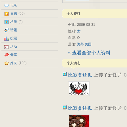
记录
日志
(50)
个人资料
相册
(2)
创建:
2009-08-31
话题
性别:
女
血型:
O
投票
居住:
海外
美国
活动
» 查看全部个人资料
分享
好友
(120)
个人动态
比寂寞还孤
上传了新图片
0
比寂寞还孤
上传了新图片
0