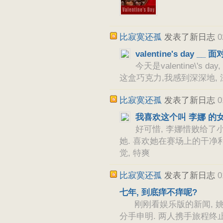
比寂寞还孤
发表了新日志
0
valentine's day 
今天是valentine\'
这盒巧克力,我感到深深地, 
比寂寞还孤
发表了新日志
0
我喜欢这个叫 李娜 的女
好可惜, 李娜惜败给了小
她. 喜欢她在赛场上的干净利
觉, 特爽
比寂寞还孤
发表了新日志
0
七年, 到底痒不痒呢?
刚刚看娱乐版的新闻, 姚
分手申明. 两人携手旅程终