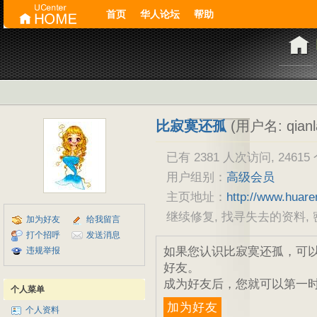
首页
华人论坛
帮助
比寂寞还孤
(用户名: qianla
已有 2381 人次访问, 24615
用户组别：
高级会员
主页地址：
http://www.huar
继续修复, 找寻失去的资料, 密码..
加为好友
给我留言
打个招呼
发送消息
如果您认识比寂寞还孤，可以
违规举报
好友。
成为好友后，您就可以第一时
个人菜单
加为好友
个人资料