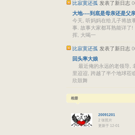
比寂寞还孤
发表了新日志
0
大地----到底是母亲还是父亲
今天, 听妈妈在给儿子将故事.
事. 故事大家都耳熟能详了
挥, 大喝一
比寂寞还孤
发表了新日志
0
回头率大娘
最近俺的永远的老领导, 老上
里迢迢, 跨越了半个地球莅
欣鼓舞
相册
20091201
2 张照片
更新于 12-01