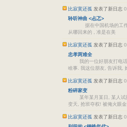
比寂寞还孤
发表了新日志
0
聆听神曲 <忐忑>
据在中国机场的工作人员说
从哪回来的 , 准是在美
比寂寞还孤
发表了新日志
0
忠孝两难全
我的一位好朋友打电话给我,
啥事. 我这位朋友, 告诉我
比寂寞还孤
发表了新日志
0
粉碎家变
某年某月某日, 某人试图
变天, 抢班夺权! 被俺火眼
比寂寞还孤
发表了新日志
0
别扭的 <钢铁年代>