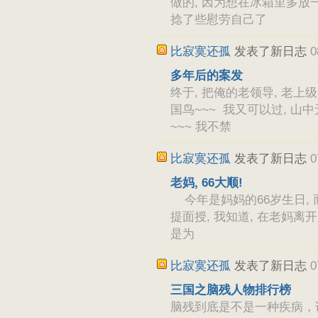
做的, 因为想在冰箱里多放一
捻了些慰劳自己了
比寂寞还孤
发表了新日志
0
多年后的案发
终于, 把俺的老领导, 老上级,
国鸟~~~ 我又可以过, 山中
~~~ 我不禁
比寂寞还孤
发表了新日志
0
老妈, 66大顺!
今年是妈妈的66岁生日, 
提面授, 我知道, 在老妈离
是为
比寂寞还孤
发表了新日志
0
三国之脑残人物排行榜
脑残到底是不是一种疾病，