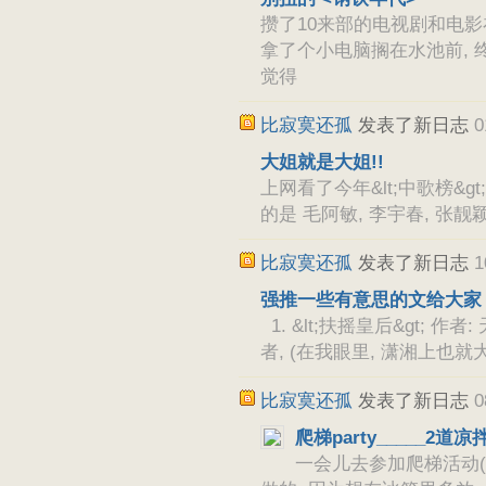
攒了10来部的电视剧和电影在
拿了个小电脑搁在水池前, 终于
觉得
比寂寞还孤
发表了新日志
0
大姐就是大姐!!
上网看了今年&lt;中歌榜&g
的是 毛阿敏, 李宇春, 张靓
比寂寞还孤
发表了新日志
1
强推一些有意思的文给大家
1. &lt;扶摇皇后&gt; 
者, (在我眼里, 潇湘上也
比寂寞还孤
发表了新日志
0
爬梯party_____2道凉
一会儿去参加爬梯活动(PA