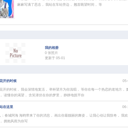
麻麻写满了思念， 我站在车站旁边， 翘首眺望时间， 等
我的相册
0 张照片
更新于 05-01
花开的时候
05-
花开的时候， 我会深情地复活， 举杯望月为你浅唱， 等你在每一个热恋的老地方， 
， 读懂你的渴望， 含笑潜伏在你的梦里， 静静地抚平你
站在这里
06-
：春城阿海 海鸥带来了你的消息， 画出你最靓丽的舞姿， 让我心动让我惊奇， 我
， 拥抱风雨为你写