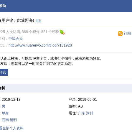
帮助
(用户名: 春城阿海)
225 人次访问, 868 个积分, 821 个经验
订阅
组别：
中级会员
地址：
http://www.huarenv5.com/blog/?131920
您认识王树海，可以给TA留个言，或者打个招呼，或者添加为好友。
友后，您就可以第一时间关注到TA的更新动态。
好友
资料
:
2010-12-13
登录:
2019-05-01
:
男
血型:
AB
:
单身
居住:
广东
深圳
:
云南
昆明
查看全部个人资料