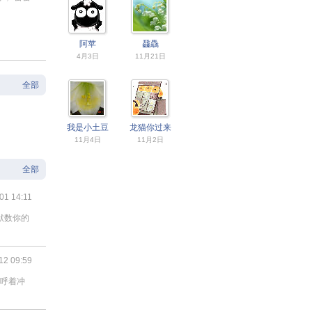
阿苹
飝驫
4月3日
11月21日
全部
我是小土豆
龙猫你过来
11月4日
11月2日
全部
01 14:11
默数你的
12 09:59
欢呼着冲