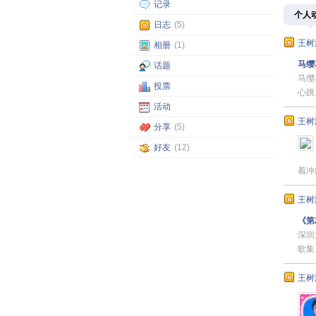
记录
个人
日志
(5)
王树
相册
(1)
马缨
话题
马缨
投票
心跳
活动
王树
分享
(5)
好友
(12)
着冲
王树
《第
深圳
歌集
王树