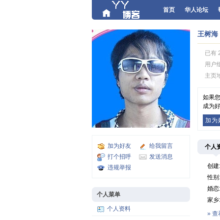
首页
华人论坛
王树海
已有 
用户
主页
如果
成为好
加为
加为好友
给我留言
个人
打个招呼
发送消息
创建
违规举报
性别
婚恋
个人菜单
家乡
个人资料
» 