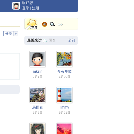
欢迎您
登录
|
注册
分享
最近来访
匿名
全部
mksln
夜夜笙歌
7月1日
1月20日
馬爾泰
lmmy
3月5日
5月21日