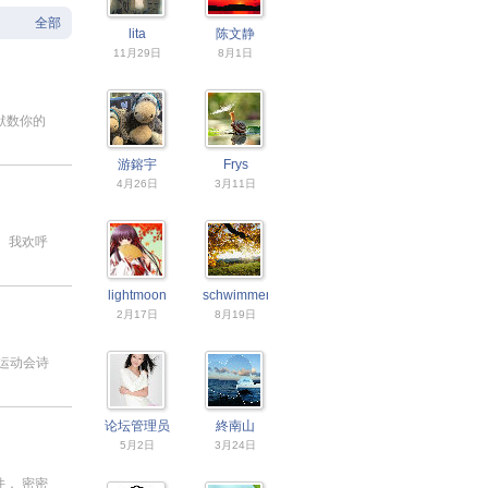
全部
lita
陈文静
11月29日
8月1日
默数你的
游鎔宇
Frys
4月26日
3月11日
 我欢呼
lightmoon
schwimmengool
2月17日
8月19日
运动会诗
论坛管理员
終南山
5月2日
3月24日
， 密密