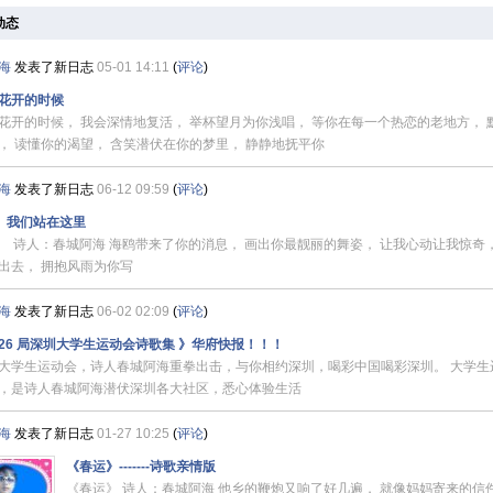
动态
海
发表了新日志
05-01 14:11
(
评论
)
花开的时候
花开的时候， 我会深情地复活， 举杯望月为你浅唱， 等你在每一个热恋的老地方， 
， 读懂你的渴望， 含笑潜伏在你的梦里， 静静地抚平你
海
发表了新日志
06-12 09:59
(
评论
)
我们站在这里
诗人：春城阿海 海鸥带来了你的消息， 画出你最靓丽的舞姿， 让我心动让我惊奇，
出去， 拥抱风雨为你写
海
发表了新日志
06-02 02:09
(
评论
)
26 局深圳大学生运动会诗歌集 》华府快报！！！
大学生运动会，诗人春城阿海重拳出击，与你相约深圳，喝彩中国喝彩深圳。 大学生
，是诗人春城阿海潜伏深圳各大社区，悉心体验生活
海
发表了新日志
01-27 10:25
(
评论
)
《春运》-------诗歌亲情版
《春运》 诗人：春城阿海 他乡的鞭炮又响了好几遍， 就像妈妈寄来的信件