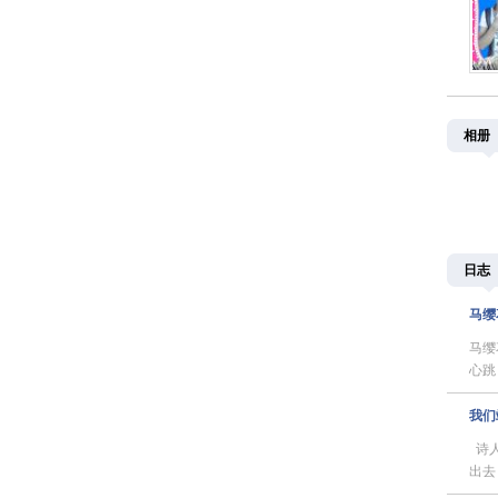
相册
日志
马缨
马缨
心跳
我们
诗人
出去