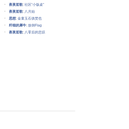
夜夜笙歌
:
社区“小饭桌”
夜夜笙歌
:
八月始
思想
:
金童玉石俱焚也
纤细的犀牛
:
放倒Flag
夜夜笙歌
:
八零后的悲叹