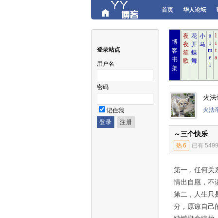
首页
华人论坛
博
登录站点
客
书
用户名
架
密码
火法
火法
记住我
～三个快乐
热
6
已有 549
第一，任何关
情出自愿，不
第二，人生只
分，原谅自己