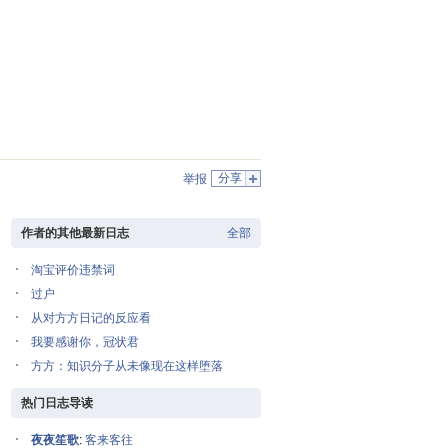
分享
举报
作者的其他最新日志
全部
淘宝评价违禁词
过户
从对方方日记的反应看
我要感谢你，冠状君
方方：知识分子从未像现在这样堕落
热门日志导读
夜夜笙歌
:
客来客往