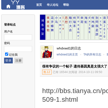
首页
华人论坛
帮助
博
登录站点
客
书
用户名
架
密码
whdxwd1的日志
whdxwd1的主页
»
TA的所有日志
»
记住我
很有争议的一个帖子 遗传基因真是太强大
热
12
已有 16544 次阅读
2014-10-11 09:50
http://bbs.tianya.cn/p
509-1.shtml