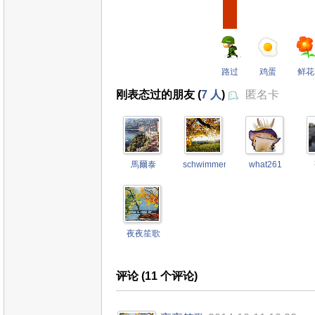
路过
鸡蛋
鲜花
刚表态过的朋友 (
7 人
)
匿名卡
馬爾泰
schwimmengool
what261
夜夜笙歌
评论 (
11
个评论)