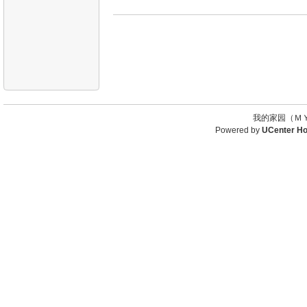
我的家园（ＭＹ
Powered by
UCenter H