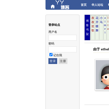
首页
华人论坛
博
登录站点
客
书
用户名
架
密码
由于 et
记住我