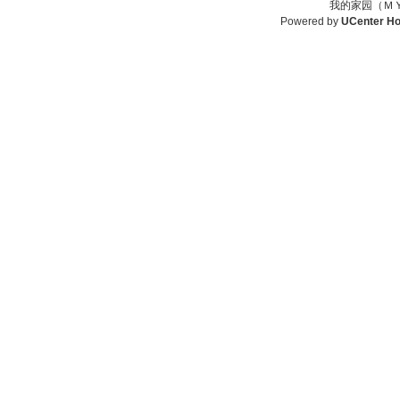
我的家园（ＭＹ
Powered by
UCenter H