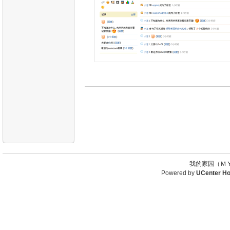
我的家园（ＭＹ
Powered by
UCenter H