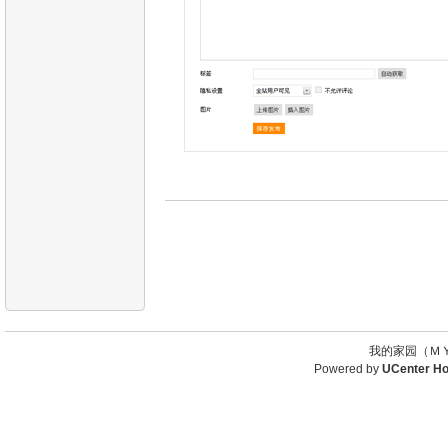
我的家园（ＭＹ
Powered by
UCenter H