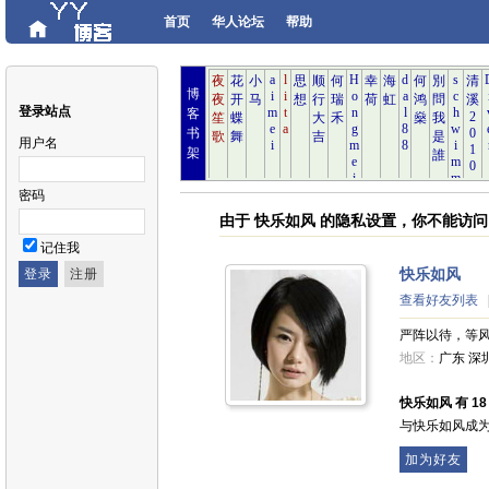
首页
华人论坛
帮助
博
登录站点
客
书
用户名
架
密码
由于 快乐如风 的隐私设置，你不能访
记住我
快乐如风
查看好友列表
严阵以待，等
地区：
广东 深
快乐如风 有 18 
与快乐如风成
加为好友