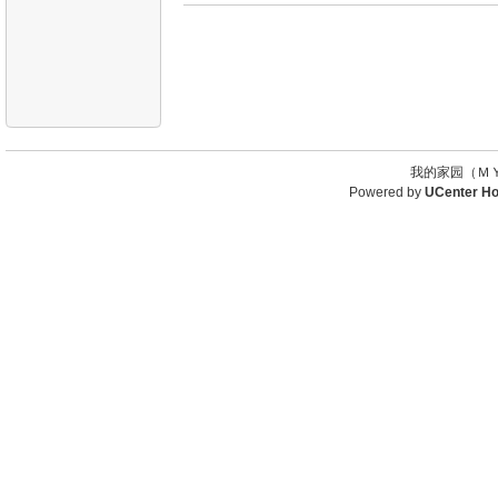
我的家园（ＭＹ
Powered by
UCenter H