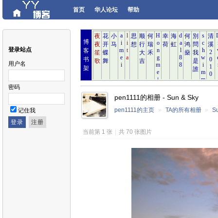
首页
华人论坛
帮助
博
登录站点
客
书
用户名
架
密码
pen1111的相册 - Sun & Sky
pen1111的主页
»
TA的所有相册
»
S
记住我
当前第 1 张
|
共 70 张图片