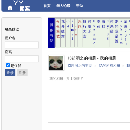
首页
华人论坛
帮助
博
登录站点
客
书
用户名
架
密码
I3超润之的相册 - 我的相册
I3超润之的主页
»
TA的所有相册
»
记住我
我的相册 - 共 1 张图片