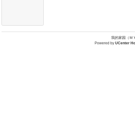
我的家园（ＭＹ
Powered by
UCenter H