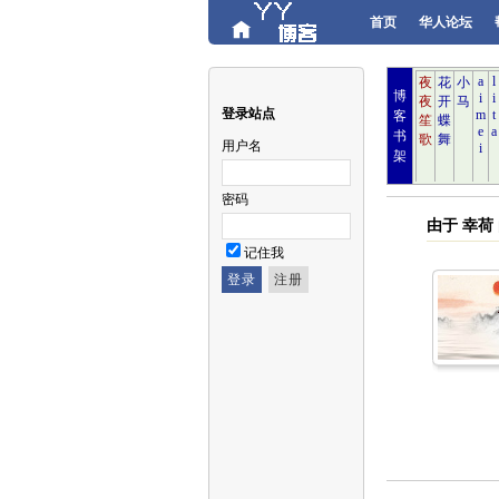
首页
华人论坛
博
登录站点
客
书
用户名
架
密码
由于 幸
记住我