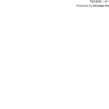
我的家园（ＭＹ
Powered by
UCenter H