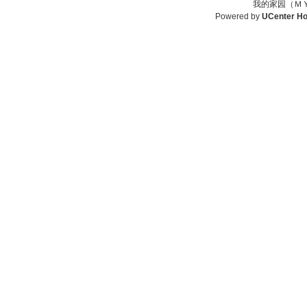
我的家园（ＭＹ
Powered by
UCenter H