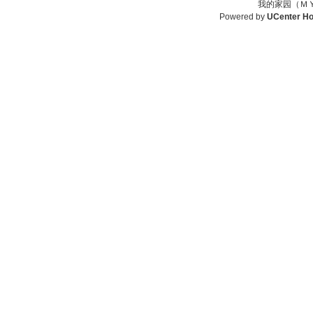
我的家园（ＭＹ
Powered by
UCenter H